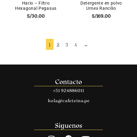
Hario – Filtro
Detergente en polvo
Hexagonal Pegasus
Urnex Rancilio
S/
30.00
S/
169.00
1
2
3
4
→
Contacto
+51 924886011
hola@cafeteina.pe
Síguenos