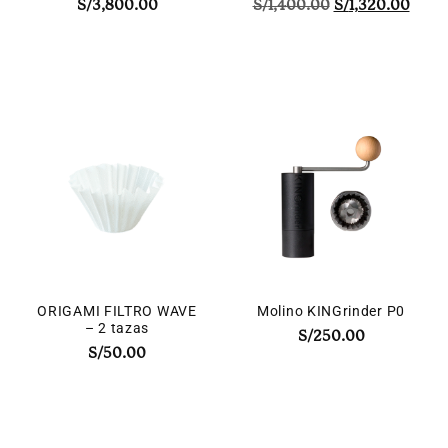
S/
3,800.00
S/
1,400.00
S/
1,320.00
ORIGAMI FILTRO WAVE
Molino KINGrinder P0
– 2 tazas
S/
250.00
S/
50.00